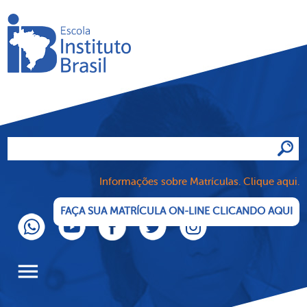
Informações sobre Matrículas. Clique aqui.
FAÇA SUA MATRÍCULA ON-LINE CLICANDO AQUI
menu