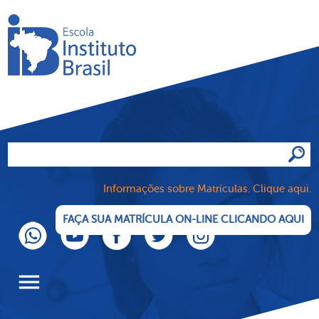
Informações sobre Matrículas. Clique aqui.
FAÇA SUA MATRÍCULA ON-LINE CLICANDO AQUI
menu