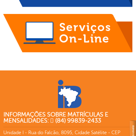
INFORMAÇÕES SOBRE MATRÍCULAS E
MENSALIDADES:
(84) 99839-2433
Unidade I - Rua do Falcão, 8095, Cidade Satélite - CEP