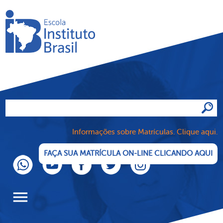
Informações sobre Matrículas. Clique aqui.
FAÇA SUA MATRÍCULA ON-LINE CLICANDO AQUI
menu